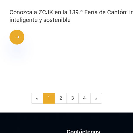
Conozca a ZCJK en la 139.ª Feria de Cantón: Im
inteligente y sostenible

«
1
2
3
4
»
Contáctenos