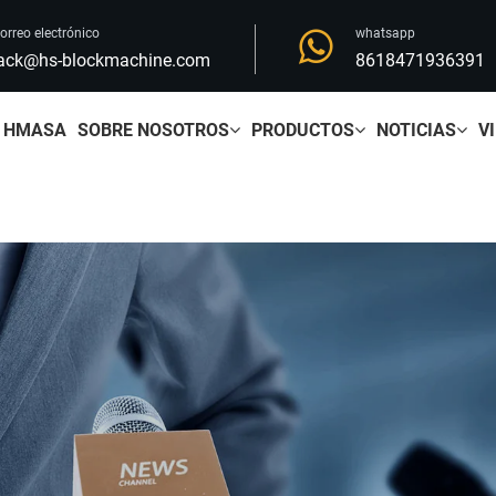
orreo electrónico
whatsapp
ack@hs-blockmachine.com
8618471936391
HMASA
SOBRE NOSOTROS
PRODUCTOS
NOTICIAS
V