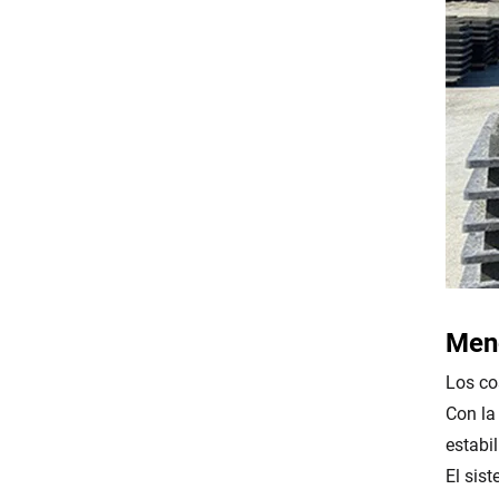
Meno
Los co
Con la
estabi
El sis