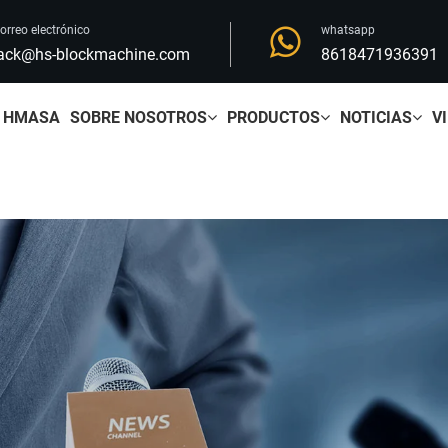
orreo electrónico
whatsapp
ack@hs-blockmachine.com
8618471936391
HMASA
SOBRE NOSOTROS
PRODUCTOS
NOTICIAS
V