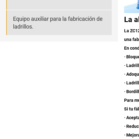
La a
Equipo auxiliar para la fabricación de
ladrillos.
La ZC12
una fab
En cond
· Bloqu
· Ladri
· Adoqu
· Ladri
· Bordil
Para mu
Si tu f
· Acept
· Reduc
· Mejor