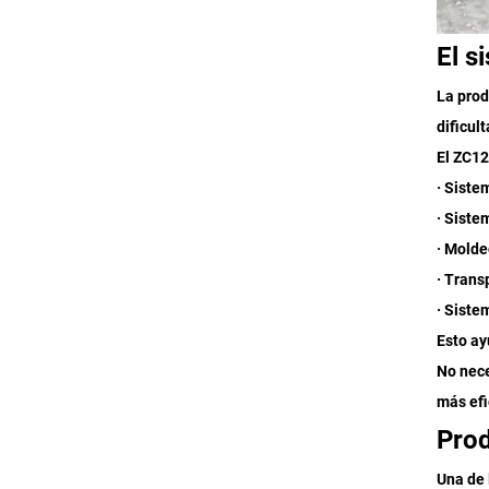
El s
La prod
dificul
El ZC12
· Siste
· Siste
· Molde
· Trans
· Siste
Esto ay
No nece
más efi
Prod
Una de 