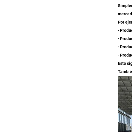
Simplem
mercad
Por eje
· Produ
· Produ
· Produ
· Produ
Esto si
También